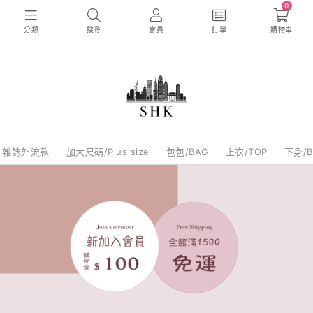
0
分類
搜尋
會員
訂單
購物車
雜誌外流款
加大尺碼/Plus size
包包/BAG
上衣/TOP
下身/B