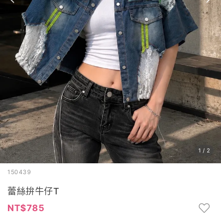
1
/
2
150439
蕾絲拚牛仔T
785