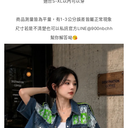
適合S-XL以內可以穿
商品測量皆為平量，有1-3公分誤差皆屬正常現象
尺寸若是不清楚也可以私訊官方LINE@900nbchh
幫你解答呦😘