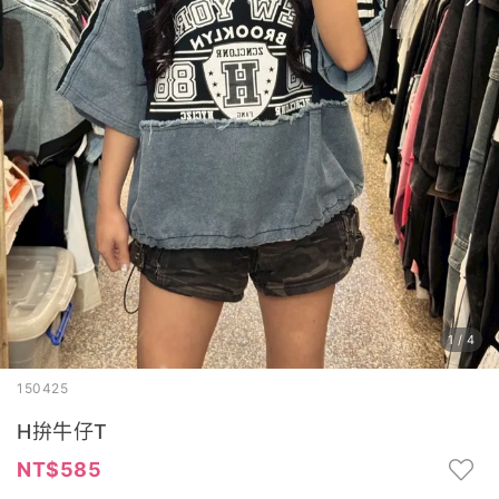
1
/
4
150425
H拚牛仔T
585