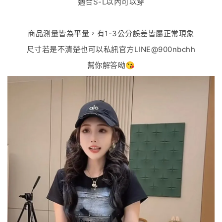
適合S-L以內可以穿
商品測量皆為平量，有1-3公分誤差皆屬正常現象
尺寸若是不清楚也可以私訊官方LINE@900nbchh
幫你解答呦😘