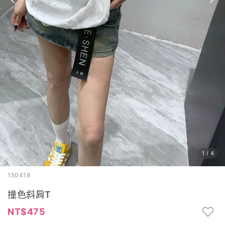
1
/
4
150418
撞色斜肩T
475