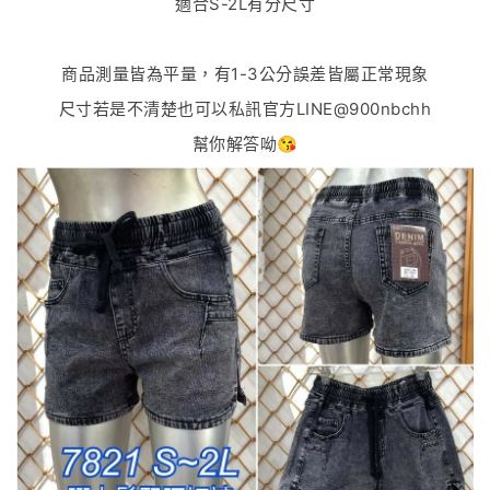
適合S-2L有分尺寸
商品測量皆為平量，有1-3公分誤差皆屬正常現象
尺寸若是不清楚也可以私訊官方LINE@900nbchh
幫你解答呦😘