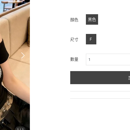
黑色
顏色
F
尺寸
數量
1
/
1