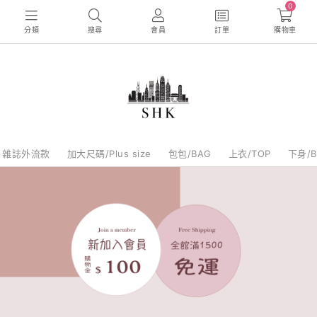
0
分類
搜尋
會員
訂單
購物車
雜誌外流款
加大尺碼/Plus size
包包/BAG
上衣/TOP
下身/B