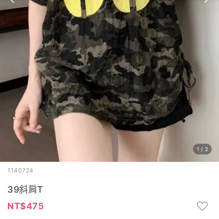
1
/
2
1140724
39斜肩T
475