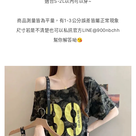
適合S-2L以內可以穿~
商品測量皆為平量，有1-3公分誤差皆屬正常現象
尺寸若是不清楚也可以私訊官方LINE@900nbchh
幫你解答呦😘