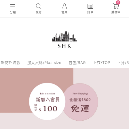
0
分類
搜尋
會員
訂單
購物車
雜誌外流款
加大尺碼/Plus size
包包/BAG
上衣/TOP
下身/B