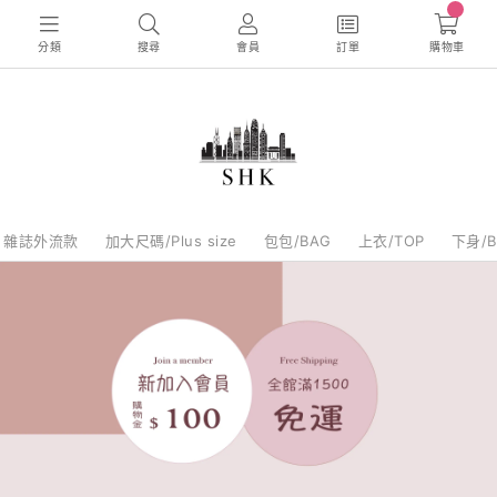
0
分類
搜尋
會員
訂單
購物車
雜誌外流款
加大尺碼/Plus size
包包/BAG
上衣/TOP
下身/B