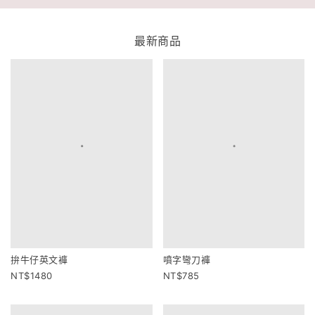
最新商品
拚牛仔英文褲
噴字彎刀褲
1480
785