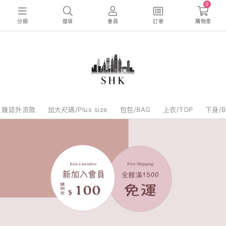
0
分類
搜尋
會員
訂單
購物車
雜誌外流款
加大尺碼/Plus size
包包/BAG
上衣/TOP
下身/B